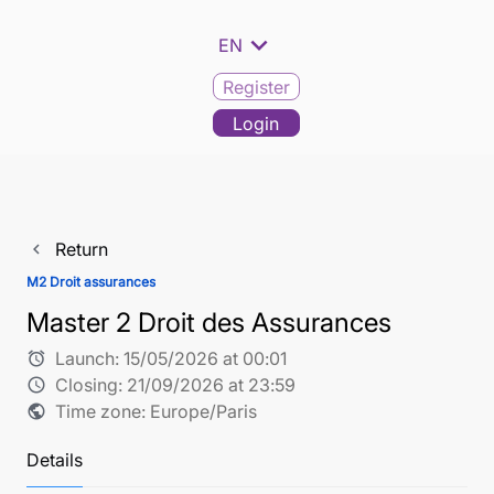
expand_more
EN
Register
Login
Return
navigate_before
M2 Droit assurances
Master 2 Droit des Assurances
Launch:
15/05/2026 at 00:01
alarm
Closing:
21/09/2026 at 23:59
schedule
Time zone: Europe/Paris
public
Details