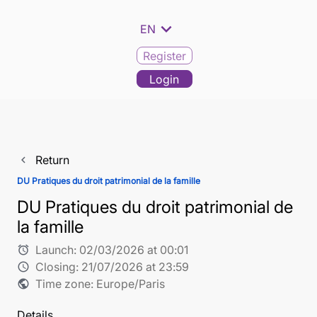
expand_more
EN
Register
Login
Return
navigate_before
DU Pratiques du droit patrimonial de la famille
DU Pratiques du droit patrimonial de
la famille
Launch:
02/03/2026 at 00:01
alarm
Closing:
21/07/2026 at 23:59
schedule
Time zone: Europe/Paris
public
Details