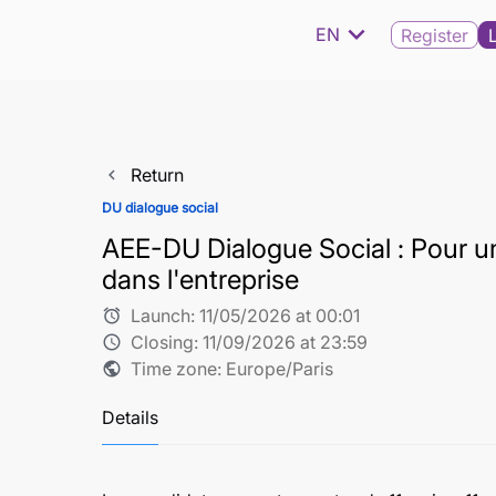
expand_more
EN
Register
Return
navigate_before
DU dialogue social
AEE-DU Dialogue Social : Pour un
dans l'entreprise
Launch:
11/05/2026 at 00:01
alarm
Closing:
11/09/2026 at 23:59
schedule
Time zone: Europe/Paris
public
Details