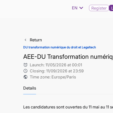
expand_more
EN
Register
Return
navigate_before
DU transformation numérique du droit et Legaltech
AEE-DU Transformation numériqu
Launch:
11/05/2026 at 00:01
alarm
Closing:
11/09/2026 at 23:59
schedule
Time zone: Europe/Paris
public
Details
Les candidatures sont ouvertes du 11 mai au 11 