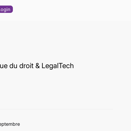
Login
e du droit & LegalTech
septembre