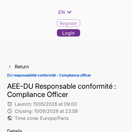
expand_more
EN
Register
Login
Return
navigate_before
DU responsabilité conformité - Compliance officer
AEE-DU Responsable conformité :
Compliance Officer
Launch:
11/05/2026 at 09:00
alarm
Closing:
11/09/2026 at 23:59
schedule
Time zone: Europe/Paris
public
Details