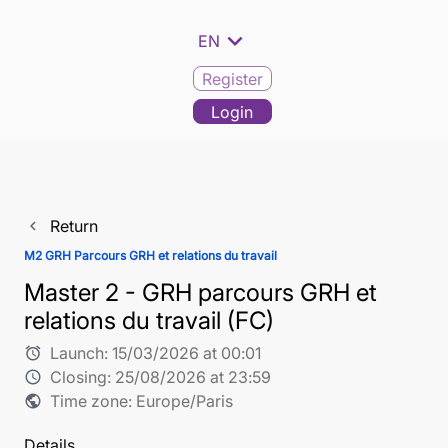
expand_more
EN
Register
Login
Return
navigate_before
M2 GRH Parcours GRH et relations du travail
Master 2 - GRH parcours GRH et
relations du travail (FC)
Launch:
15/03/2026 at 00:01
alarm
Closing:
25/08/2026 at 23:59
schedule
Time zone: Europe/Paris
public
Details