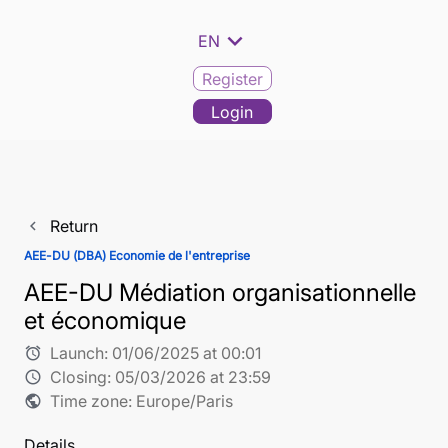
expand_more
EN
Register
Login
Return
navigate_before
AEE-DU (DBA) Economie de l'entreprise
AEE-DU Médiation organisationnelle
et économique
Launch:
01/06/2025 at 00:01
alarm
Closing:
05/03/2026 at 23:59
schedule
Time zone: Europe/Paris
public
Details