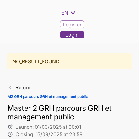
expand_more
EN
Register
Login
NO_RESULT_FOUND
Return
navigate_before
M2 GRH parcours GRH et management public
Master 2 GRH parcours GRH et
management public
Launch:
01/03/2025 at 00:01
alarm
Closing:
15/09/2025 at 23:59
schedule