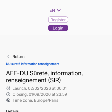
expand_more
EN
Register
Login
Return
navigate_before
DU sureté information renseignement
AEE-DU Sûreté, information,
renseignement (SIR)
Launch:
02/02/2026 at 00:01
alarm
Closing:
01/09/2026 at 23:59
schedule
Time zone: Europe/Paris
public
Details