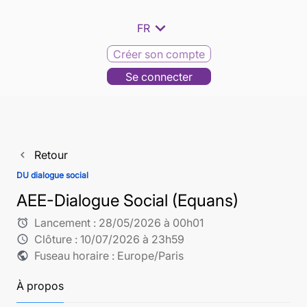
expand_more
FR
Créer son compte
Se connecter
Retour
navigate_before
DU dialogue social
AEE-Dialogue Social (Equans)
Lancement :
28/05/2026 à 00h01
alarm
Clôture :
10/07/2026 à 23h59
schedule
Fuseau horaire : Europe/Paris
public
À propos