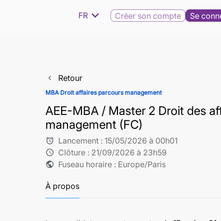
expand_more
FR
Créer son compte
Se conn
Retour
navigate_before
MBA Droit affaires parcours management
AEE-MBA / Master 2 Droit des affa
management (FC)
Lancement :
15/05/2026 à 00h01
alarm
Clôture :
21/09/2026 à 23h59
schedule
Fuseau horaire : Europe/Paris
public
À propos