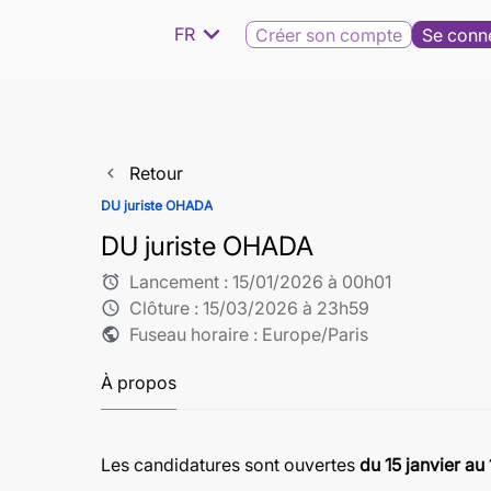
expand_more
FR
Créer son compte
Se conn
Retour
navigate_before
DU juriste OHADA
DU juriste OHADA
Lancement :
15/01/2026 à 00h01
alarm
Clôture :
15/03/2026 à 23h59
schedule
Fuseau horaire : Europe/Paris
public
À propos
Les candidatures sont ouvertes
du 15 janvier a